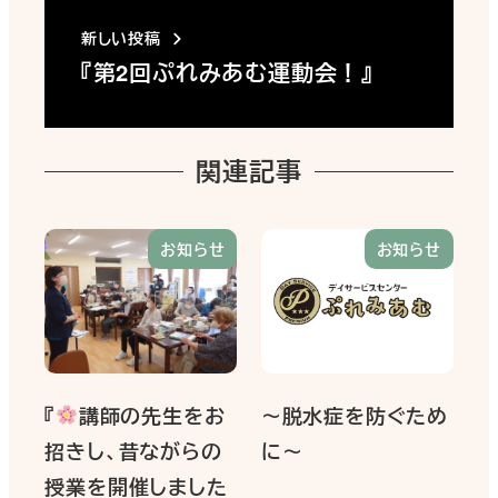
新しい投稿
『第2回ぷれみあむ運動会！』
関連記事
お知らせ
お知らせ
『
講師の先生をお
～脱水症を防ぐため
招きし、昔ながらの
に～
授業を開催しました