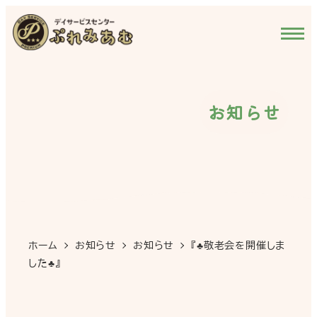
メ
イ
ン
コ
ン
お知らせ
テ
ン
ツ
へ
移
動
ホーム
お知らせ
お知らせ
『♣敬老会を開催しま
した♣』